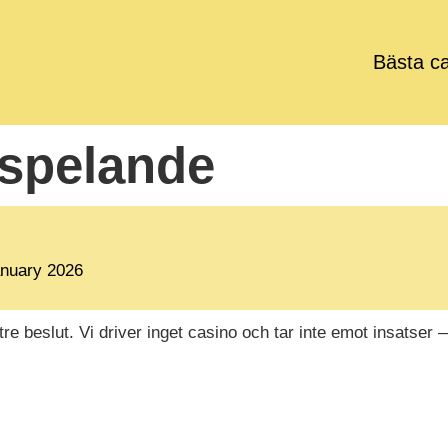
Bästa c
 spelande
anuary 2026
ättre beslut. Vi driver inget casino och tar inte emot insatser