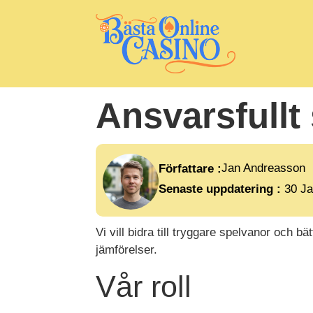
Ansvarsfullt
Jan Andreasson
Författare :
Senaste uppdatering :
30 J
Vi vill bidra till tryggare spelvanor och b
jämförelser.
Vår roll