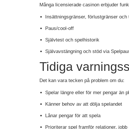
Många licensierade casinon erbjuder funkti
Insättningsgränser, förlustgränser och 
Paus/cool-off
Självtest och spelhistorik
Självavstängning och stöd via Spelpau
Tidiga varningss
Det kan vara tecken på problem om du:
Spelar längre eller för mer pengar än p
Känner behov av att dölja spelandet
Lånar pengar för att spela
Prioriterar spel framför relationer, jobb