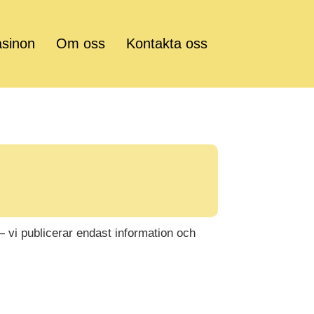
asinon
Om oss
Kontakta oss
 — vi publicerar endast information och