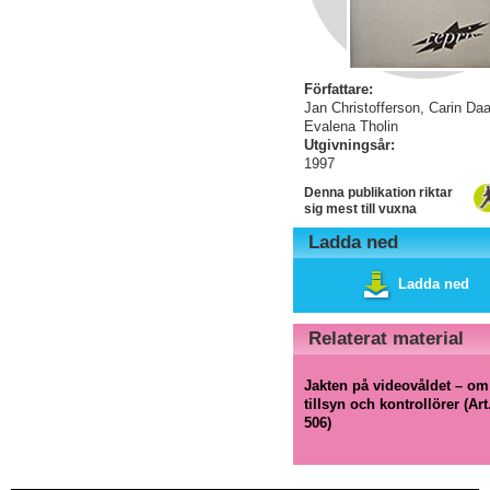
Författare:
Jan Christofferson, Carin Daa
Evalena Tholin
Utgivningsår:
1997
Denna publikation riktar
sig mest till vuxna
Ladda ned
Ladda ned
Relaterat material
Jakten på videovåldet – om
tillsyn och kontrollörer (Art
506)