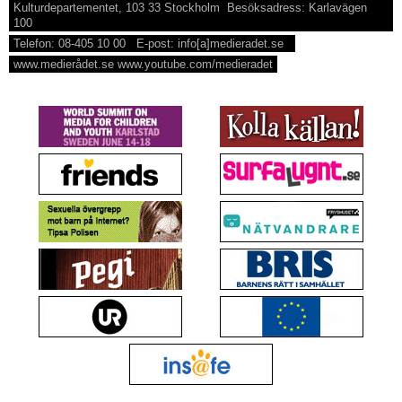
Kulturdepartementet, 103 33 Stockholm Besöksadress: Karlavägen
100
Telefon: 08-405 10 00 E-post: info[a]medieradet.se
www.medierådet.se www.youtube.com/medieradet