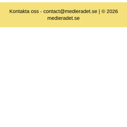
Kontakta oss
-
contact@medieradet.se
| © 2026
medieradet.se