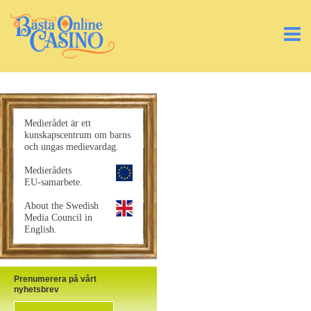
Medierådet är ett
kunskapscentrum om barns
och ungas medievardag.
Medierådets
EU-samarbete.
About the Swedish
Media Council in
English.
Prenumerera på vårt
nyhetsbrev