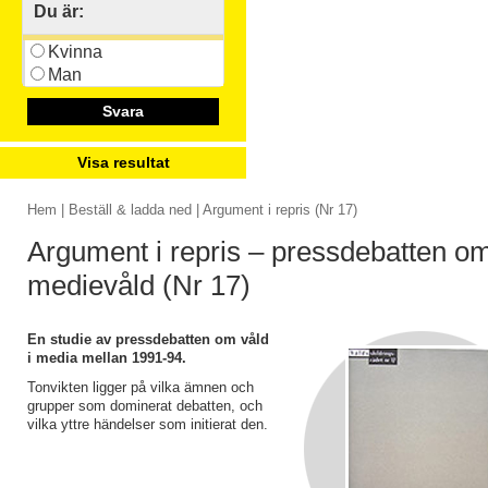
Du är:
Kvinna
Man
Svara
Visa resultat
Hem
|
Beställ & ladda ned
| Argument i repris (Nr 17)
Argument i repris – pressdebatten o
medievåld (Nr 17)
En studie av pressdebatten om våld
i media mellan 1991-94.
Tonvikten ligger på vilka ämnen och
grupper som dominerat debatten, och
vilka yttre händelser som initierat den.