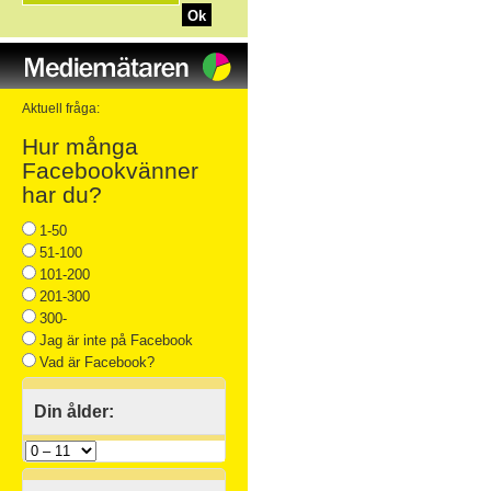
Ok
Aktuell fråga:
Hur många
Facebookvänner
har du?
1-50
51-100
101-200
201-300
300-
Jag är inte på Facebook
Vad är Facebook?
Din ålder: