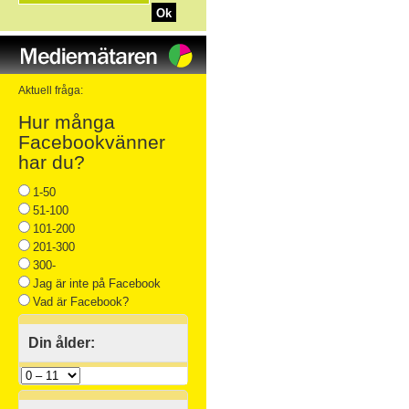
Ok
Aktuell fråga:
Hur många
Facebookvänner
har du?
1-50
51-100
101-200
201-300
300-
Jag är inte på Facebook
Vad är Facebook?
Din ålder: