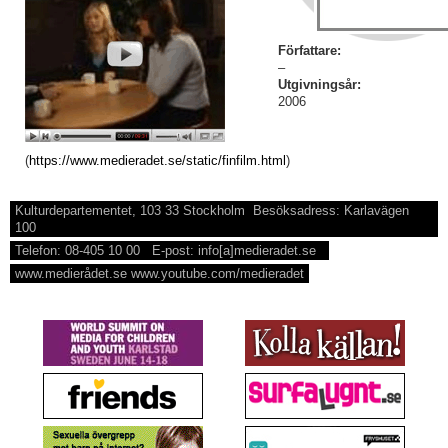
Författare:
–
Utgivningsår:
2006
(
https://www.medieradet.se/static/finfilm.html
)
Kulturdepartementet, 103 33 Stockholm Besöksadress: Karlavägen
100
Telefon: 08-405 10 00 E-post: info[a]medieradet.se
www.medierådet.se www.youtube.com/medieradet