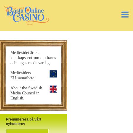
Medierådet är ett
kunskapscentrum om barns
och ungas medievardag.
Medierådets
EU-samarbete.
About the Swedish
Media Council in
English.
Prenumerera på vårt
nyhetsbrev