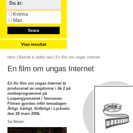
Du är:
Kvinna
Man
Svara
Visa resultat
Hem
|
Beställ & ladda ned
| En film om ungas Internet
En film om ungas Internet
En fin film om ungas Internet
är
producerad av ungdomar i åk 2 på
medieprogrammet på
Luspengymnasiet i Storuman.
Filmen gjordes inför temadagen
Ärligt, härligt, förfärligt
i Lycksele
den 28 mars 2006.
Se filmen: