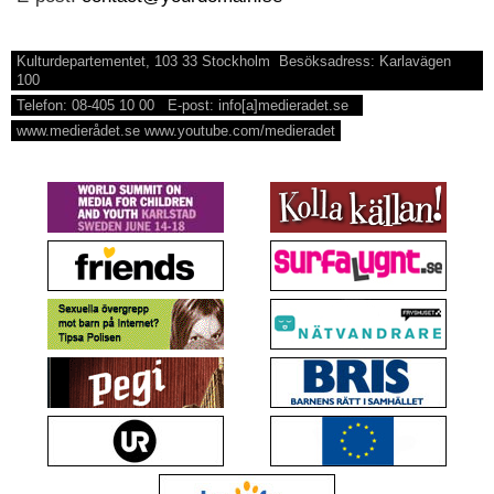
Kulturdepartementet, 103 33 Stockholm Besöksadress: Karlavägen
100
Telefon: 08-405 10 00 E-post: info[a]medieradet.se
www.medierådet.se www.youtube.com/medieradet