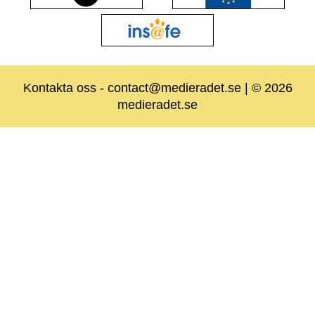
Kontakta oss
-
contact@medieradet.se
| © 2026
medieradet.se