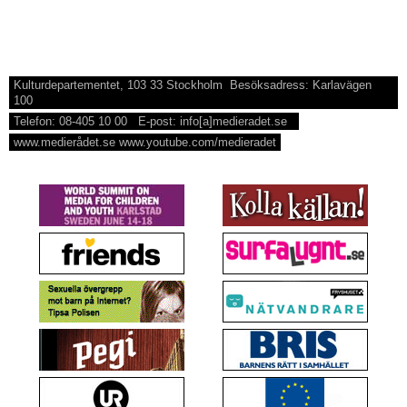
Kulturdepartementet, 103 33 Stockholm Besöksadress: Karlavägen
100
Telefon: 08-405 10 00 E-post: info[a]medieradet.se
www.medierådet.se www.youtube.com/medieradet