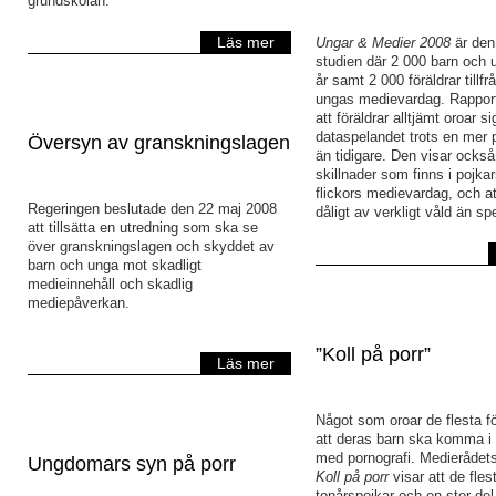
grundskolan.
Läs mer
Ungar & Medier 2008
är den
studien där 2 000 barn och
år samt 2 000 föräldrar tillf
ungas medievardag. Rapport
att föräldrar alltjämt oroar si
dataspelandet trots en mer p
Översyn av granskningslagen
än tidigare. Den visar också
skillnader som finns i pojka
flickors medievardag, och at
Regeringen beslutade den 22 maj 2008
dåligt av verkligt våld än sp
att tillsätta en utredning som ska se
över granskningslagen och skyddet av
barn och unga mot skadligt
medieinnehåll och skadlig
mediepåverkan.
”Koll på porr”
Läs mer
Något som oroar de flesta fö
att deras barn ska komma i
med pornografi. Medierådets
Ungdomars syn på porr
Koll på porr
visar att de fles
tonårspojkar och en stor del