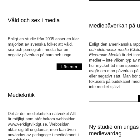
Våld och sex i media
Mediepåverkan på 
Enligt en studie från 2005 anser en klar
majoritet av svenska folket att våld,
Enligt den amerikanska rap
sex och pornografi i media har en
och elektronisk media
(
Chil
negativ påverkan på barn och unga.
Electronic Media
) är det inn
medier – inte vilken typ av m
hur mycket tid man spender
Läs mer
avgör om man påverkas på et
eller negativt sätt. Man bör 
fokusera på budskapet media
inte mediet självt.
Mediekritik
Det är det mediekritiska nätverket Allt
är möjligt som står bakom webbsidan
www.verkligtviktigt.se. Webbsidan
Ny studie om ungas
riktar sig till ungdomar, men kan även
medievardag
användas av pedagoger i medieämnet i