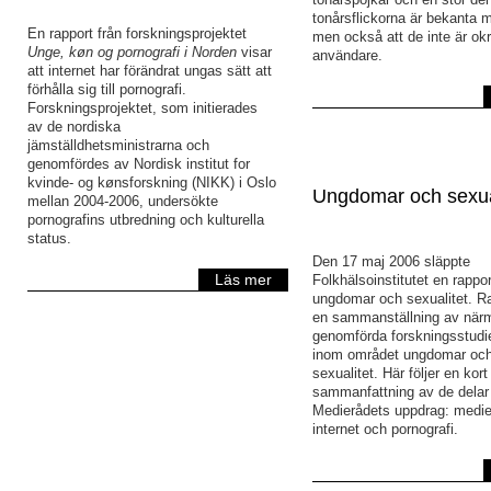
tonårsflickorna är bekanta m
En rapport från forskningsprojektet
men också att de inte är okr
Unge, køn og pornografi i Norden
visar
användare.
att internet har förändrat ungas sätt att
förhålla sig till pornografi.
Forskningsprojektet, som initierades
av de nordiska
jämställdhetsministrarna och
genomfördes av Nordisk institut for
kvinde- og kønsforskning (NIKK) i Oslo
Ungdomar och sexua
mellan 2004-2006, undersökte
pornografins utbredning och kulturella
status.
Den 17 maj 2006 släppte
Läs mer
Folkhälsoinstitutet en rappo
ungdomar och sexualitet. R
en sammanställning av när
genomförda forskningsstudie
inom området ungdomar oc
sexualitet. Här följer en kort
sammanfattning av de delar
Medierådets uppdrag: medi
internet och pornografi.