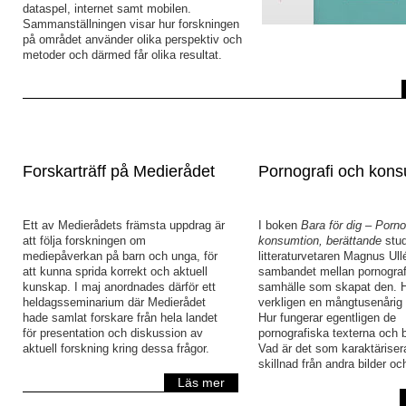
dataspel, internet samt mobilen.
Sammanställningen visar hur forskningen
på området använder olika perspektiv och
metoder och därmed får olika resultat.
Forskarträff på Medierådet
Pornografi och kons
Ett av Medierådets främsta uppdrag är
I boken
Bara för dig
–
Porno
att följa forskningen om
konsumtion, berättande
stu
mediepåverkan på barn och unga, för
litteraturvetaren Magnus Ull
att kunna sprida korrekt och aktuell
sambandet mellan pornograf
kunskap. I maj anordnades därför ett
samhälle som skapat den. H
heldagsseminarium där Medierådet
verkligen en mångtusenårig 
hade samlat forskare från hela landet
Hur fungerar egentligen de
för presentation och diskussion av
pornografiska texterna och 
aktuell forskning kring dessa frågor.
Vad är det som karaktäriserar
skillnad från andra bilder oc
Läs mer