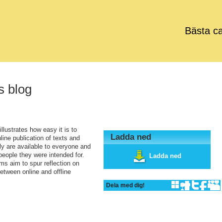
Bästa c
s blog
illustrates how easy it is to
Ladda ned
nline publication of texts and
ly are available to everyone and
people they were intended for.
Ladda ned
ms aim to spur reflection on
etween online and offline
Dela med dig!