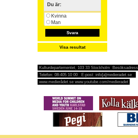
Du är:
Kvinna
Man
Svara
Visa resultat
Kulturdepartementet, 103 33 Stockholm Besöksadress
Telefon: 08-405 10 00 E-post: info[a]medieradet.se
www.medierådet.se www.youtube.com/medieradet