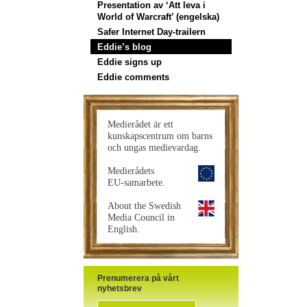
Presentation av ‘Att leva i
World of Warcraft’ (engelska)
Safer Internet Day-trailern
Eddie’s blog
Eddie signs up
Eddie comments
Medierådet är ett
kunskapscentrum om barns
och ungas medievardag.
Medierådets
EU-samarbete.
About the Swedish
Media Council in
English.
Prenumerera på vårt
nyhetsbrev