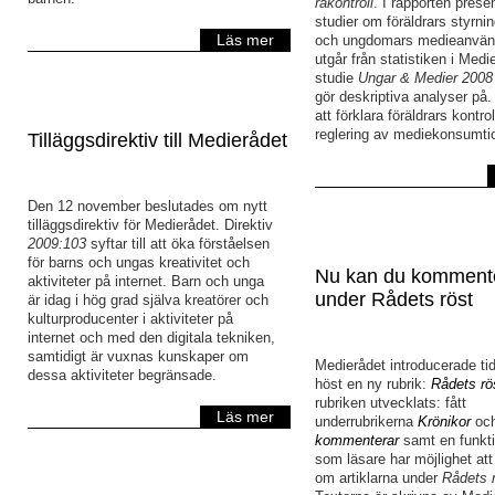
rakontroll
. I rapporten prese
studier om föräldrars styrni
Läs mer
och ungdomars medieanvän
utgår från statistiken i Medi
studie
Ungar & Medier 2008
gör deskriptiva analyser på.
att förklara föräldrars kontro
reglering av mediekonsumti
Tilläggsdirektiv till Medierådet
Den 12 november beslutades om nytt
tilläggsdirektiv för Medierådet. Direktiv
2009:103
syftar till att öka förståelsen
för barns och ungas kreativitet och
Nu kan du komment
aktiviteter på internet. Barn och unga
under Rådets röst
är idag i hög grad själva kreatörer och
kulturproducenter i aktiviteter på
internet och med den digitala tekniken,
samtidigt är vuxnas kunskaper om
Medierådet introducerade tid
dessa aktiviteter begränsade.
höst en ny rubrik:
Rådets rö
rubriken utvecklats: fått
Läs mer
underrubrikerna
Krönikor
oc
kommenterar
samt en funkt
som läsare har möjlighet att 
om artiklarna under
Rådets 