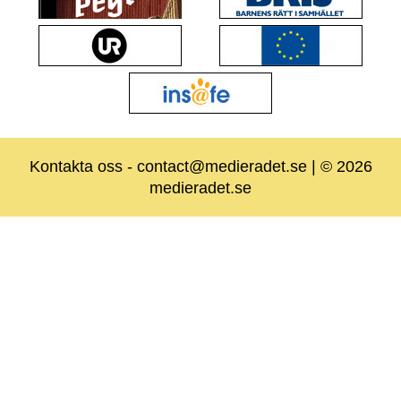
Kontakta oss
-
contact@medieradet.se
| © 2026
medieradet.se