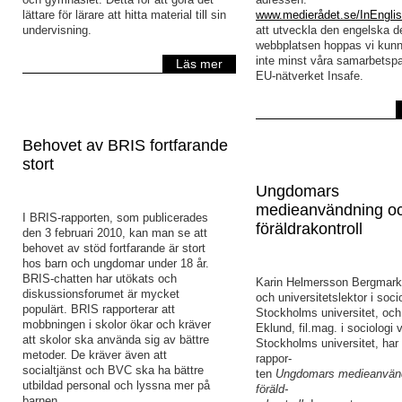
lättare för lärare att hitta material till sin
www.medierådet.se/InEngli
undervisning.
att utveckla den engelska d
webbplatsen hoppas vi kunna
inte minst våra samarbetspa
Läs mer
EU-nätverket Insafe.
Behovet av BRIS fortfarande
stort
Ungdomars
medieanvändning o
I BRIS-rapporten, som publicerades
föräldrakontroll
den 3 februari 2010, kan man se att
behovet av stöd fortfarande är stort
hos barn och ungdomar under 18 år.
BRIS-chatten har utökats och
Karin Helmersson Bergmark,
diskussionsforumet är mycket
och universitetslektor i soci
populärt. BRIS rapporterar att
Stockholms universitet, och
mobbningen i skolor ökar och kräver
Eklund, fil.mag. i sociologi 
att skolor ska använda sig av bättre
Stockholms universitet, har 
metoder. De kräver även att
rappor-
socialtjänst och BVC ska ha bättre
ten
Ungdomars medieanvän
utbildad personal och lyssna mer på
föräld-
barnen.