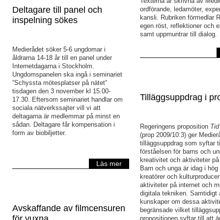
Texterna är skrivna av Medi
Deltagare till panel och
ordförande, ledamöter, expe
kansli. Rubriken förmedlar 
inspelning sökes
egen röst, reflektioner och e
samt uppmuntrar till dialog.
Medierådet söker 5-6 ungdomar i
åldrarna 14-18 år till en panel under
Internetdagarna i Stockholm.
Ungdomspanelen ska ingå i seminariet
”Schyssta mötesplatser på nätet”
tisdagen den 3 november kl 15.00-
Tilläggsuppdrag i pr
17.30. Eftersom seminariet handlar om
sociala nätverkssajter vill vi att
deltagarna är medlemmar på minst en
sådan. Deltagare får kompensation i
Regeringens proposition
Tid
form av biobiljetter.
(prop 2009/10:3) ger Medierå
tilläggsuppdrag som syftar ti
förståelsen för barns och u
kreativitet och aktiviteter på
Läs mer
Barn och unga är idag i hög 
kreatörer och kulturproducen
aktiviteter på internet och 
digitala tekniken. Samtidigt
kunskaper om dessa aktivit
Avskaffande av filmcensuren
begränsade vilket tilläggsup
för vuxna
propositionen syftar till att 