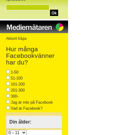
Ok
Aktuell fråga:
Hur många
Facebookvänner
har du?
1-50
51-100
101-200
201-300
300-
Jag är inte på Facebook
Vad är Facebook?
Din ålder: