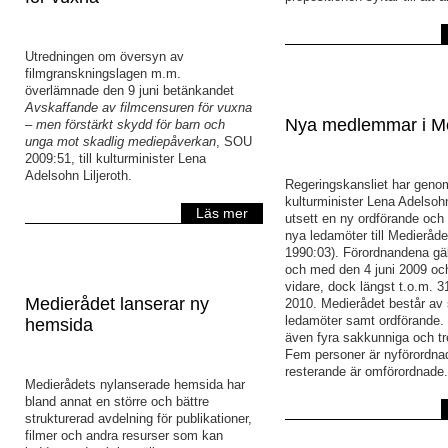
Utredningen om översyn av
filmgranskningslagen m.m.
överlämnade den 9 juni betänkandet
Avskaffande av filmcensuren för vuxna
Nya medlemmar i M
– men förstärkt skydd för barn och
unga mot skadlig mediepåverkan
, SOU
2009:51, till kulturminister Lena
Adelsohn Liljeroth.
Regeringskansliet har geno
kulturminister Lena Adelsohn
Läs mer
utsett en ny ordförande och 
nya ledamöter till Medieråde
1990:03). Förordnandena gäl
och med den 4 juni 2009 och 
vidare, dock längst t.o.m. 
Medierådet lanserar ny
2010. Medierådet består av
ledamöter samt ordförande.
hemsida
även fyra sakkunniga och tr
Fem personer är nyförordna
resterande är omförordnade.
Medierådets nylanserade hemsida har
bland annat en större och bättre
strukturerad avdelning för publikationer,
filmer och andra resurser som kan