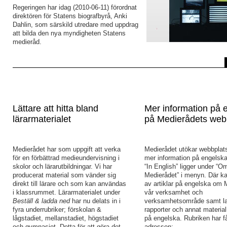
Regeringen har idag (2010-06-11) förordnat
direktören för Statens biografbyrå, Anki
Dahlin, som särskild utredare med uppdrag
att bilda den nya myndigheten Statens
medieråd.
Lättare att hitta bland
Mer information på 
lärarmaterialet
på Medierådets web
Medierådet har som uppgift att verka
Medierådet utökar webbpla
för en förbättrad medieundervisning i
mer information på engelska
skolor och lärarutbildningar. Vi har
“In English” ligger under “O
producerat material som vänder sig
Medierådet” i menyn. Där ka
direkt till lärare och som kan användas
av artiklar på engelska om 
i klassrummet. Lärarmaterialet under
vår verksamhet och
Beställ & ladda ned
har nu delats in i
verksamhetsområde samt l
fyra underrubriker; förskolan &
rapporter och annat materia
lågstadiet, mellanstadiet, högstadiet
på engelska. Rubriken har få
och gymnasiet. Detta för att göra det
adressen: