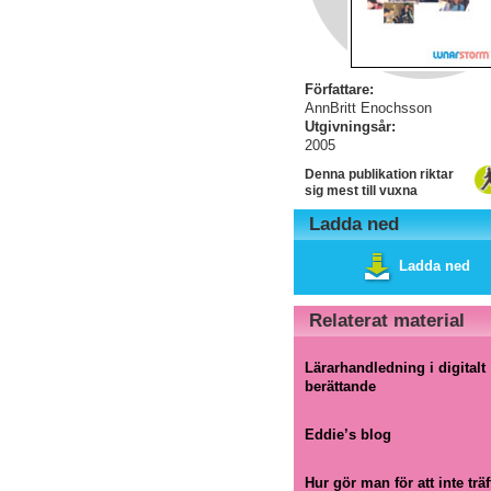
Författare:
AnnBritt Enochsson
Utgivningsår:
2005
Denna publikation riktar
sig mest till vuxna
Ladda ned
Ladda ned
Relaterat material
Lärarhandledning i digitalt
berättande
Eddie’s blog
Hur gör man för att inte träf