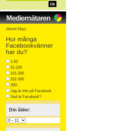
Ok
Aktuell fråga:
Hur många
Facebookvänner
har du?
1-50
51-100
101-200
201-300
300-
Jag är inte på Facebook
Vad är Facebook?
Din ålder: