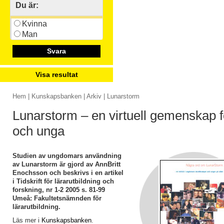
Du är:
Kvinna
Man
Svara
Visa resultat
Hem
|
Kunskapsbanken
|
Arkiv
| Lunarstorm
Lunarstorm – en virtuell gemenskap f
och unga
Studien av ungdomars användning
av Lunarstorm är gjord av AnnBritt
Enochsson och beskrivs i en artikel
i Tidskrift för lärarutbildning och
forskning, nr 1-2 2005 s. 81-99
Umeå: Fakultetsnämnden för
lärarutbildning.
Läs mer i
Kunskapsbanken
.