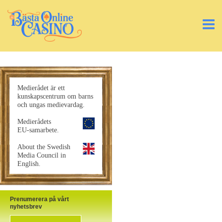
Medierådet är ett
kunskapscentrum om barns
och ungas medievardag.
Medierådets
EU-samarbete.
About the Swedish
Media Council in
English.
Prenumerera på vårt
nyhetsbrev