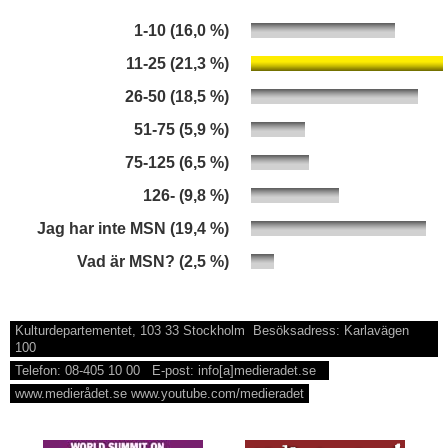
1-10 (16,0 %)
11-25 (21,3 %)
26-50 (18,5 %)
51-75 (5,9 %)
75-125 (6,5 %)
126- (9,8 %)
Jag har inte MSN (19,4 %)
Vad är MSN? (2,5 %)
Kulturdepartementet, 103 33 Stockholm Besöksadress: Karlavägen
100
Telefon: 08-405 10 00 E-post: info[a]medieradet.se
www.medierådet.se www.youtube.com/medieradet