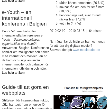
Läs hela artikeln
råden känns omoderna (26,6 %)
saknar råd om och för små barn
e-Youth – en
(18,8 %)
behöver inga råd, sunt förnuft
internationell
räcker bra (17,2 %)
konferens i Belgien
vet inte (4,7 %)
2010-02-10 – 2010-03-15 | 64 röster
Den 27-28 maj hålls den
internationella konferensen
e-
Youth – Balancing between
Ny fråga: Tar du hjälp av barn och unga
opportunities and risks?
i
för att lära dig digitala medier?
Antwerpen, Belgien. Konferensen
Besvara den på
www.medieradet.se
handlar om möjligheter och risker
med internet och mobiler i en tid
då barn och unga använder
internet, mobiler och dataspel för
information, utbildning och nöje.
Läs hela artikeln
Guide till att göra en
webbplats
Stiftelsen för Internetinfrastruktur,
.SE, har tagit fram en guide för
skolelever som visar hur man gör en