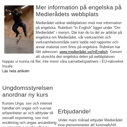
Mer information på engelska på
Medierådets webbplats
Medierådet utökar webbplatsen med mer information
på engelska. Rubriken “In English” ligger under “Om
Medierådet” i menyn. Där kan du ta del av artiklar på
engelska om Medierådet, vår verksamhet och
verksamhetsområde samt ladda ned rapporter och
annat material som finns på engelska. Rubriken har
fått adressen:
www.medierådet.se/InEnglish
. Genom
att utveckla den engelska delen på webbplatsen
hoppas vi kunna nå fler, inte minst våra samarbetspartners i EU-nätverket
Insafe.
Läs hela artikeln
Ungdomsstyrelsen
anordnar ny kurs
Kursen
Unga, sex och internet
handlar om ungas och vuxnas
Erbjudande!
erfarenheter av och attityder till
sexuell exponering, sex mot
Under mars månad erbjuder Medierådet
ersättning och ungas användning
sina prenumeranter att kostnadsfritt