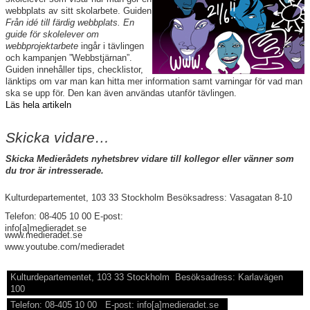
webbplats av sitt skolarbete. Guiden
Från idé till färdig webbplats. En
guide för skolelever om
webbprojektarbete
ingår i tävlingen
och kampanjen ”Webbstjärnan”.
Guiden innehåller tips, checklistor,
länktips om var man kan hitta mer information samt varningar för vad man
ska se upp för. Den kan även användas utanför tävlingen.
Läs hela artikeln
Skicka vidare…
Skicka Medierådets nyhetsbrev vidare till kollegor eller vänner som
du tror är intresserade.
Kulturdepartementet, 103 33 Stockholm Besöksadress: Vasagatan 8-10
Telefon: 08-405 10 00 E-post:
info[a]medieradet.se
www.medieradet.se
www.youtube.com/medieradet
Kulturdepartementet, 103 33 Stockholm Besöksadress: Karlavägen
100
Telefon: 08-405 10 00 E-post: info[a]medieradet.se