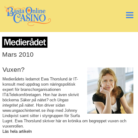
Mars 2010
Vuxen?
Medierådets ledamot Ewa Thorslund är IT-
konsult med uppdrag som näringspolitisk
expert för branschorganisationen
IT&Telekomföretagen. Hon har även skrivit
böckerna
Säker på nätet?
och
Ungas
integritet på nätet
. Hon driver sidan
www.ungaochinternet.se ihop med Johnny
Lindqvist samt sitter i styrgruppen för Surfa
Lugnt. Ewa Thorslund skriver här en krönika om begreppet vuxen och
vuxenrollen.
Läs hela artikeln