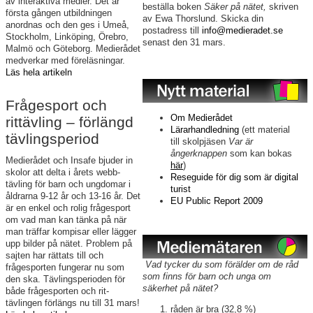
av interaktiva medier. Det är
beställa boken
Säker på nätet,
skriven
första gången utbildningen
av Ewa Thorslund. Skicka din
anordnas och den ges i Umeå,
postadress till
info@medieradet.se
Stockholm, Linköping, Örebro,
senast den 31 mars.
Malmö och Göteborg. Medierådet
medverkar med föreläsningar.
Läs hela artikeln
Frågesport och
Om Medierådet
rittävling – förlängd
Lärarhandledning
(ett material
tävlingsperiod
till skolpjäsen
Var är
ångerknappen
som kan bokas
Medierådet och Insafe bjuder in
här
)
skolor att delta i årets webb-
Reseguide för dig som är digital
tävling för barn och ungdomar i
turist
åldrarna 9-12 år och 13-16 år. Det
EU Public Report 2009
är en enkel och rolig frågesport
om vad man kan tänka på när
man träffar kompisar eller lägger
upp bilder på nätet. Problem på
sajten har rättats till och
Vad tycker du som förälder om de råd
frågesporten fungerar nu som
som finns för barn och unga om
den ska. Tävlingsperioden för
säkerhet på nätet?
både frågesporten och rit-
tävlingen förlängs nu till 31 mars!
råden är bra (32,8 %)