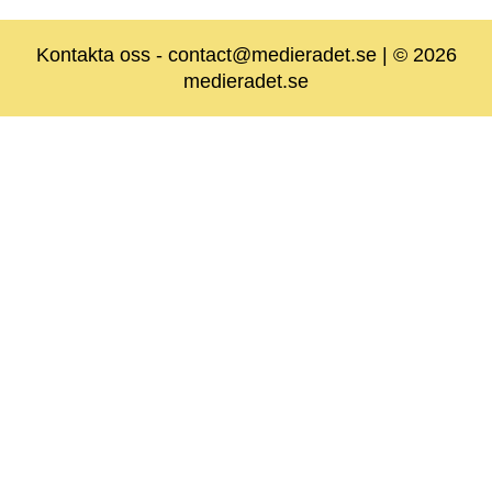
Kontakta oss
-
contact@medieradet.se
| © 2026
medieradet.se