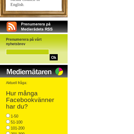
English.
Prenumerera på vårt
nyhetsbrev
Ok
Aktuell fråga:
Hur många
Facebookvänner
har du?
1-50
51-100
101-200