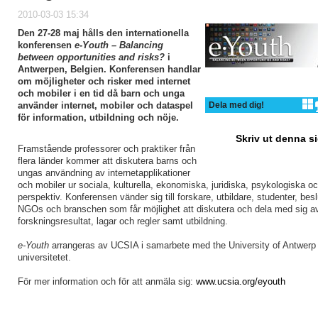
2010-03-03 15:34
Den 27-28 maj hålls den internationella
konferensen
e-Youth – Balancing
between opportunities and risks?
i
Antwerpen, Belgien. Konferensen handlar
om möjligheter och risker med internet
och mobiler i en tid då barn och unga
använder internet, mobiler och dataspel
Dela med dig!
för information, utbildning och nöje.
Skriv ut denna s
Framstående professorer och praktiker från
flera länder kommer att diskutera barns och
ungas användning av internetapplikationer
och mobiler ur sociala, kulturella, ekonomiska, juridiska, psykologiska o
perspektiv. Konferensen vänder sig till forskare, utbildare, studenter, besl
NGOs och branschen som får möjlighet att diskutera och dela med sig a
forskningsresultat, lagar och regler samt utbildning.
e-Youth
arrangeras av UCSIA i samarbete med the University of Antwerp 
universitetet.
För mer information och för att anmäla sig:
www.ucsia.org/eyouth