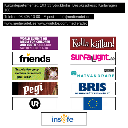
Kulturdepartementet, 103 33 Stockholm Besöksadress: Karlavägen
100
Telefon: 08-405 10 00 E-post: info[a]medieradet.se
www.medierådet.se www.youtube.com/medieradet