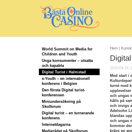
Hem
|
Kunsk
World Summit on Media for
Children and Youth
Digita
Unga konsumenter – utsatta
och kapabla
2010-04-16 1
Digital Turist i Halmstad
Med start i
e-Youth – en internationell
Kulturdepar
konferens i Belgien
turné med ko
Den första Digital turist-
upplevelser
konferensen
och ungas 
hålls på sa
Miniundersökning på
och invigs 
Skolforum
Adelsohn Li
Digital turist – en turnerande
blandas upp
konferens
och ungas 
Internetdagarna
kommer den 
krävs en an
Medierådet på Skolforum