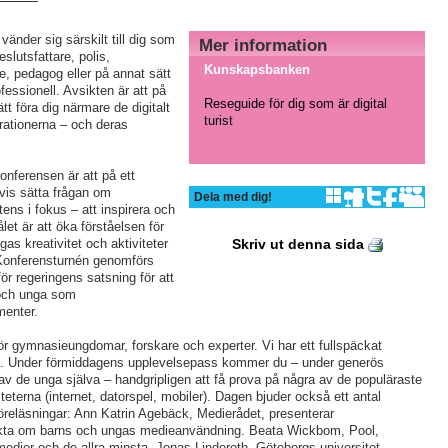
änder sig särskilt till dig som
Mer information
beslutsfattare, polis,
Kunskapsbanken
e, pedagog eller på annat sätt
fessionell. Avsikten är att på
Reseguide för dig som är digital
sätt föra dig närmare de digitalt
turist
rationerna – och deras
onferensen är att på ett
 vis sätta frågan om
Dela med dig!
ns i fokus – att inspirera och
et är att öka förståelsen för
as kreativitet och aktiviteter
Skriv ut denna sida
 Konferensturnén genomförs
ör regeringens satsning för att
 och unga som
enter.
r gymnasieungdomar, forskare och experter. Vi har ett fullspäckat
. Under förmiddagens upplevelsepass kommer du – under generös
av de unga själva – handgripligen att få prova på några av de populäraste
viteterna (internet, datorspel, mobiler). Dagen bjuder också ett antal
föreläsningar: Ann Katrin Agebäck, Medierådet, presenterar
kta om barns och ungas medieanvändning. Beata Wickbom, Pool,
medier och de allra minsta, Jonas Linderoth, Göteborgs universitet,