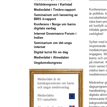
Världskongress i Karlstad
Konferensen v
Medierådet i Timbro-rapport
är politiker, 
Seminarium och lansering av
socialarbetar
BRIS it-rapport
nära-barn-pro
Konferens i Norge om barns
ett lustfyllt 
digitala vardag
infödda gene
Internet Governance Forum i
verklighet!
Indien
Syftet med k
Seminarium om det unga
inspirerande
internet
mediekompete
Digital turist för en dag
engagera. Mål
Medierådet i Almedalen
barns och ung
på internet.
Ungdomskongress
inom ramen f
stärka barn
mediekonsum
Medierådet är ett
Medverkar gö
kunskapscentrum om barns
dagsprogram
och ungas medievardag.
handledning 
digitala akti
Medierådets
intressanta 
EU-samarbete.
bakgrundsfa
berättar om 