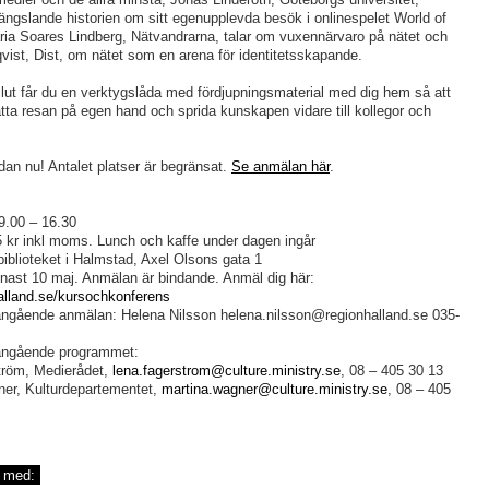
fängslande historien om sitt egenupplevda besök i onlinespelet World of
ria Soares Lindberg, Nätvandrarna, talar om vuxennärvaro på nätet och
vist, Dist, om nätet som en arena för identitetsskapande.
lut får du en verktygslåda med fördjupningsmaterial med dig hem så att
ätta resan på egen hand och sprida kunskapen vidare till kollegor och
dan nu! Antalet platser är begränsat.
Se anmälan här
.
 9.00 – 16.30
 kr inkl moms. Lunch och kaffe under dagen ingår
biblioteket i Halmstad, Axel Olsons gata 1
ast 10 maj. Anmälan är bindande. Anmäl dig här:
lland.se/kursochkonferens
 angående anmälan: Helena Nilsson
helena.nilsson@regionhalland.se
035-
 angående programmet:
tröm, Medierådet,
lena.fagerstrom@culture.ministry.se
, 08 – 405 30 13
er, Kulturdepartementet,
martina.wagner@culture.ministry.se
, 08 – 405
e med: