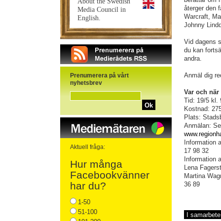
About the Swedish
återger den 
Media Council in
Warcraft, Ma
English.
Johnny Lindq
Vid dagens s
du kan forts
andra.
Anmäl dig re
Prenumerera på vårt
nyhetsbrev
Var och när
Tid: 19/5 kl.
Ok
Kostnad: 275
Plats: Stads
Anmälan: Sen
www.regionha
Information
Aktuell fråga:
17 98 32
Information
Hur många
Lena Fagers
Facebookvänner
Martina Wagn
har du?
36 89
1-50
51-100
I samarbet