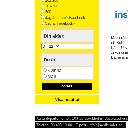
101-200
201-300
300-
Jag är inte på Facebook
Vad är Facebook?
Din ålder:
Medieråde
ett Safer
från EU:s
användnin
Barnens rä
Du är:
Kvinna
Man
Svara
Visa resultat
Kulturdepartementet, 103 33 Stockholm Besöksadress
Telefon: 08-405 10 00 E-post: info[a]medieradet.se