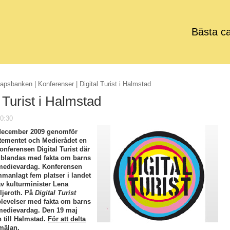
Bästa c
apsbanken
|
Konferenser
| Digital Turist i Halmstad
l Turist i Halmstad
0:30
 december 2009 genomför
tementet och Medierådet en
nferensen Digital Turist där
 blandas med fakta om barns
medievardag. Konferensen
mmanlagt fem platser i landet
av kulturminister Lena
ljeroth. På
Digital Turist
levelser med fakta om barns
medievardag. Den 19 maj
till Halmstad.
För att delta
mälan.