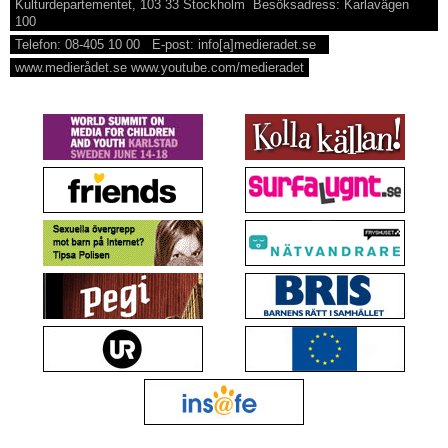
Kulturdepartementet, 103 33 Stockholm Besöksadress: Karlavägen
100
Telefon: 08-405 10 00 E-post: info[a]medieradet.se
www.medierådet.se www.youtube.com/medieradet