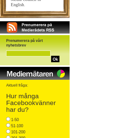
English.
Prenumerera på vårt
nyhetsbrev
Ok
Aktuell fråga:
Hur många
Facebookvänner
har du?
1-50
51-100
101-200