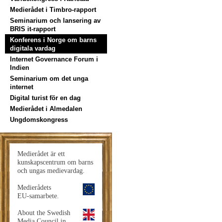
Medierådet i Timbro-rapport
Seminarium och lansering av
BRIS it-rapport
Konferens i Norge om barns
digitala vardag
Internet Governance Forum i
Indien
Seminarium om det unga
internet
Digital turist för en dag
Medierådet i Almedalen
Ungdomskongress
Medierådet är ett
kunskapscentrum om barns
och ungas medievardag.
Medierådets
EU-samarbete.
About the Swedish
Media Council in