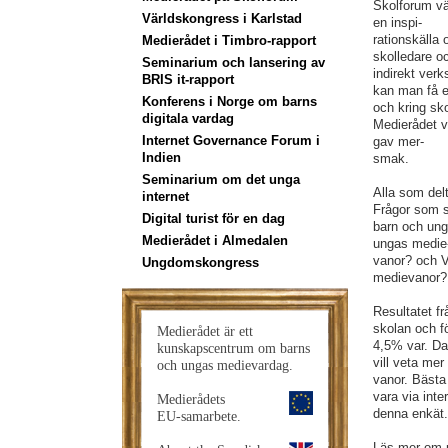
Skolforum vän
Världskongress i Karlstad
en inspi-
rationskälla 
Medierådet i Timbro-rapport
skolledare oc
Seminarium och lansering av
indirekt ver
BRIS it-rapport
kan man få e
Konferens i Norge om barns
och kring sk
digitala vardag
Medierådet v
Internet Governance Forum i
gav mer-
Indien
smak.
Seminarium om det unga
Alla som del
internet
Frågor som st
Digital turist för en dag
barn och ung
Medierådet i Almedalen
ungas medie
vanor? och V
Ungdomskongress
medievanor?
Resultatet f
skolan och f
Medierådet är ett
4,5% var. Da
kunskapscentrum om barns
vill veta me
och ungas medievardag.
vanor. Bästa
vara via inte
Medierådets
denna enkät.
EU-samarbete.
Läs mer om 