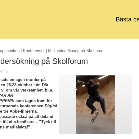
Bästa c
apsbanken
|
Konferenser
| Miniundersökning på Skolforum
dersökning på Skolforum
4:46
hade en egen monter på
n 26-28 oktober i år. Där
 vi om vår verksamhet, bl.a.
VAR ÄR
PEN!!!
som tagits fram för
 turnerade konferensen
Digital
 tre Abbe-filmerna.
passade också på att dela ut
 till alla besökare – ”Tyck till
ns mediefakta!”.