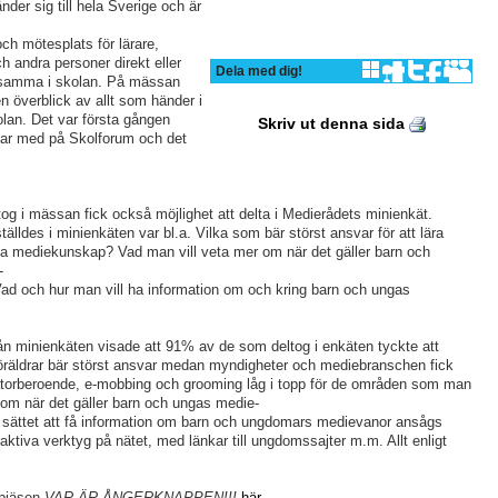
der sig till hela Sverige och är
och mötesplats för lärare,
h andra personer direkt eller
Dela med dig!
ksamma i skolan. På mässan
n överblick av allt som händer i
olan. Det var första gången
Skriv ut denna sida
ar med på Skolforum och det
tog i mässan fick också möjlighet att delta i Medierådets minienkät.
älldes i minienkäten var bl.a. Vilka som bär störst ansvar för att lära
a mediekunskap? Vad man vill veta mer om när det gäller barn och
-
ad och hur man vill ha information om och kring barn och ungas
rån minienkäten visade att 91% av de som deltog i enkäten tyckte att
öräldrar bär störst ansvar medan myndigheter och mediebranschen fick
torberoende, e-mobbing och grooming låg i topp för de områden som man
r om när det gäller barn och ungas medie-
 sättet att få information om barn och ungdomars medievanor ansågs
raktiva verktyg på nätet, med länkar till ungdomssajter m.m. Allt enligt
pjäsen
VAR ÄR ÅNGERKNAPPEN!!!
här
.