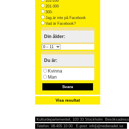
101-200
201-300
300-
Jag är inte på Facebook
Vad är Facebook?
Din ålder:
Du är:
Kvinna
Man
Svara
Visa resultat
Kulturdepartementet, 103 33 Stockholm Besöksadress
Telefon: 08-405 10 00 E-post: info[a]medieradet.se