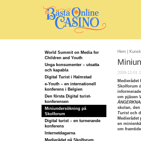
Hem
|
Kunsk
World Summit on Media for
Children and Youth
Miniun
Unga konsumenter – utsatta
och kapabla
2009-12-01 1
Digital Turist i Halmstad
Medierådet 
e-Youth – en internationell
Skolforum de
konferens i Belgien
informerade
Den första Digital turist-
om pjäsen
konferensen
ÅNGERKNAP
skolan, den
Miniundersökning på
Turist
och de
Skolforum
Medierådet 
Digital turist – en turnerande
en minienkät
konferens
om framtide
Internetdagarna
Medierådet på Skolforum